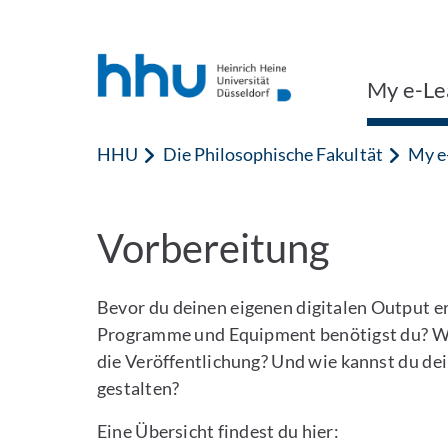
Zum Inhalt springen
Zur Suche springen
My e-Le
HHU
Die Philosophische Fakultät
My e
Vorbereitung
Bevor du deinen eigenen digitalen Output ers
Programme und Equipment benötigst du? We
die Veröffentlichung? Und wie kannst du dei
gestalten?
Eine Übersicht findest du hier: